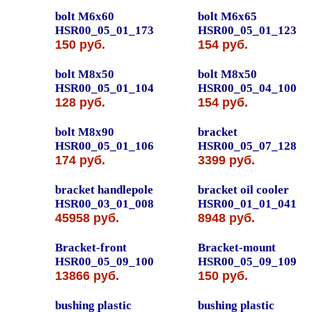
bolt M6x60
bolt M6x65
HSR00_05_01_173
HSR00_05_01_123
150 руб.
154 руб.
bolt M8x50
bolt M8x50
HSR00_05_01_104
HSR00_05_04_100
128 руб.
154 руб.
bolt M8x90
bracket
HSR00_05_01_106
HSR00_05_07_128
174 руб.
3399 руб.
bracket handlepole
bracket oil cooler
HSR00_03_01_008
HSR00_01_01_041
45958 руб.
8948 руб.
Bracket-front
Bracket-mount
HSR00_05_09_100
HSR00_05_09_109
13866 руб.
150 руб.
bushing plastic
bushing plastic