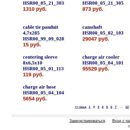
HSR00_05_21_303
HSR00_05_21_305
1310 руб.
873 руб.
cable tie panduit
camshaft
4,7x285
HSR00_05_02_103
HSR00_99_09_028
29047 руб.
15 руб.
centering sleeve
charge air cooler
8x6,5x10
HSR00_05_04_101
HSR00_05_01_113
95529 руб.
119 руб.
charge air hose
HSR00_05_04_104
5654 руб.
<< пред
1
2
3
4
5
6
7
...
12
Зарегистрироваться
Вход с п