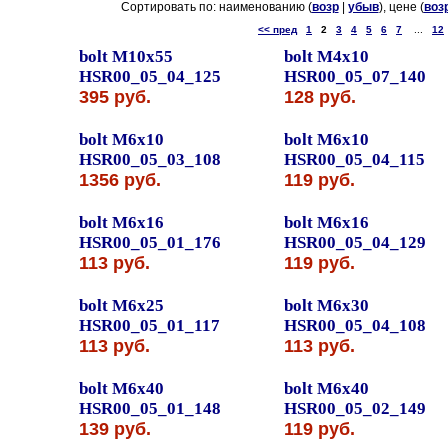
Сортировать по: наименованию (
возр
|
убыв
), цене (
воз
<< пред
1
2
3
4
5
6
7
...
12
bolt M10x55
bolt M4x10
HSR00_05_04_125
HSR00_05_07_140
395 руб.
128 руб.
bolt M6x10
bolt M6x10
HSR00_05_03_108
HSR00_05_04_115
1356 руб.
119 руб.
bolt M6x16
bolt M6x16
HSR00_05_01_176
HSR00_05_04_129
113 руб.
119 руб.
bolt M6x25
bolt M6x30
HSR00_05_01_117
HSR00_05_04_108
113 руб.
113 руб.
bolt M6x40
bolt M6x40
HSR00_05_01_148
HSR00_05_02_149
139 руб.
119 руб.