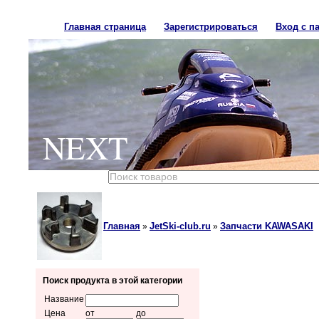
Главная страница
Зарегистрироваться
Вход с п
NEXT
Главная
JetSki-club.ru
Запчасти KAWASAKI
»
»
Поиск продукта в этой категории
Название
Цена
от
до