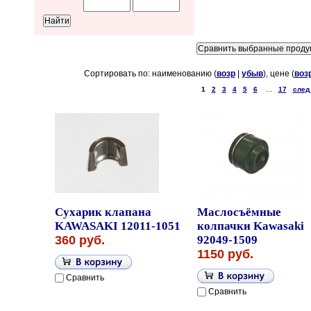
Сортировать по: наименованию (
возр
|
убыв
), цене (
воз
1
2
3
4
5
6
...
17
след
Сухарик клапана
Маслосъёмные
KAWASAKI 12011-1051
колпачки Kawasaki
360 руб.
92049-1509
1150 руб.
Сравнить
Сравнить