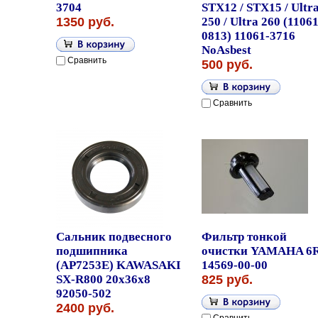
3704
STX12 / STX15 / Ultr
1350 руб.
250 / Ultra 260 (11061
0813) 11061-3716
NoAsbest
Сравнить
500 руб.
Сравнить
Сальник подвесного
Фильтр тонкой
подшипника
очистки YAMAHA 6R
(AP7253E) KAWASAKI
14569-00-00
SX-R800 20х36х8
825 руб.
92050-502
2400 руб.