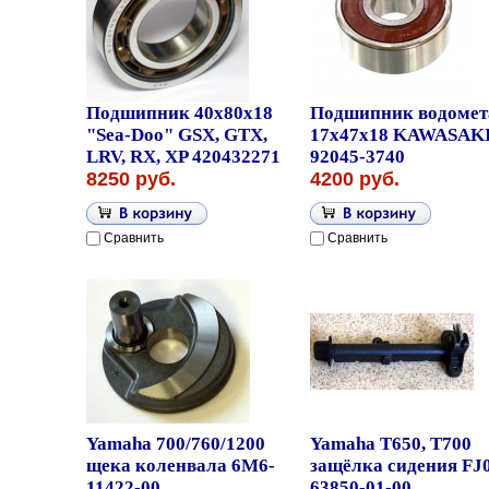
Подшипник 40x80x18
Подшипник водомет
"Sea-Doo" GSX, GTX,
17x47x18 KAWASAK
LRV, RX, XP 420432271
92045-3740
8250 руб.
4200 руб.
Сравнить
Сравнить
Yamaha 700/760/1200
Yamaha T650, T700
щека коленвала 6M6-
защёлка сидения FJ0
11422-00
63850-01-00