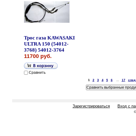
Трос газа KAWASAKI
ULTRA 150 (54012-
3768) 54012-3764
11700 руб.
Сравнить
1
2
3
4
5
6
...
17
след
Зарегистрироваться
Вход с п