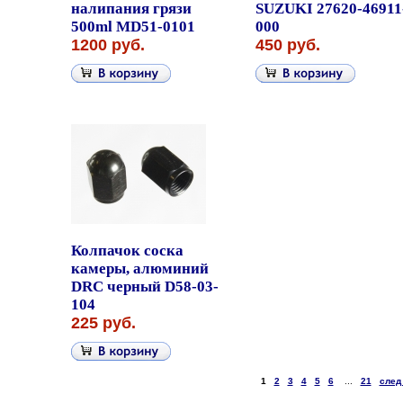
налипания грязи
SUZUKI 27620-46911
500ml MD51-0101
000
1200 руб.
450 руб.
Колпачок соска
камеры, алюминий
DRC черный D58-03-
104
225 руб.
1
2
3
4
5
6
...
21
след