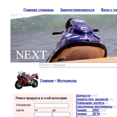
Главная страница
Зарегистрироваться
Вход с п
NEXT
Главная
Мотоциклы
»
Запчасти
(604)
Поиск продукта в этой категории
Защита рук, рычагов
(11)
Покрышки, колёса
(5)
Название
Смазочные материалы
(4)
Цена
от
до
Тюнинг___DRC
(116)
Тюнинг___ZETA
(73)