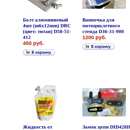
Болт алюминиевый
Ванночка для
4шт (m6x12mm) DRC
мотоциклетного
(цвет: титан) D58-51-
стенда D36-31-900
412
1200 руб.
450 руб.
Жидкость от
Замок цепи DID428