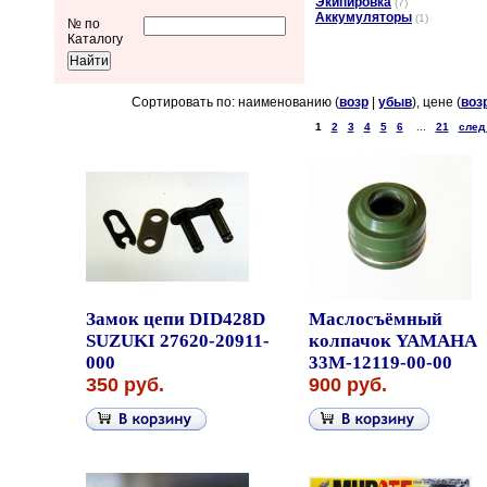
Экипировка
(7)
Аккумуляторы
(1)
№ по
Каталогу
Сортировать по: наименованию (
возр
|
убыв
), цене (
воз
1
2
3
4
5
6
...
21
след
Замок цепи DID428D
Маслосъёмный
SUZUKI 27620-20911-
колпачок YAMAHA
000
33M-12119-00-00
350 руб.
900 руб.