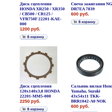
Диск сцепления
Свеча зажигания N
HONDA XR250 / XR350
DR7EA 7839
/ CB500 / CR125 /
600 руб.
VFR750F 22201-KAE-
000
1200 руб.
Диск сцепления
Сальник вилки Hond
120x140x3,8 HONDA
Yamaha, Suzuki
22201-MM5-000
43x54x11 TKK-
2250 руб.
BRR1042-A0 NOK
600 руб.