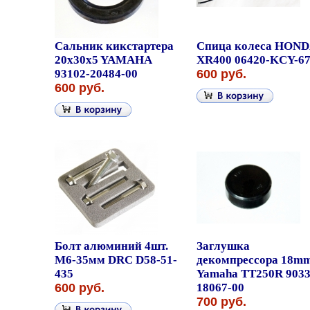
Сальник кикстартера
Спица колеса HOND
20x30x5 YAMAHA
XR400 06420-KCY-6
93102-20484-00
600 руб.
600 руб.
Болт алюминий 4шт.
Заглушка
M6-35мм DRC D58-51-
декомпрессора 18m
435
Yamaha TT250R 9033
600 руб.
18067-00
700 руб.