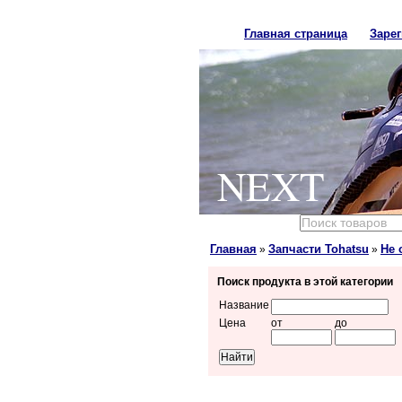
Главная страница
Заре
NEXT
Главная
Запчасти Tohatsu
Не 
»
»
Поиск продукта в этой категории
Название
Цена
от
до