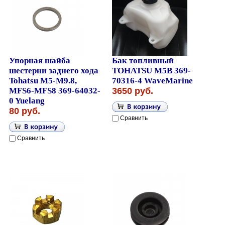
Упорная шайба
Бак топливный
шестерни заднего хода
TOHATSU M5B 369-
Tohatsu M5-M9.8,
70316-4 WaveMarine
MFS6-MFS8 369-64032-
3650 руб.
0 Yuelang
80 руб.
Сравнить
Сравнить