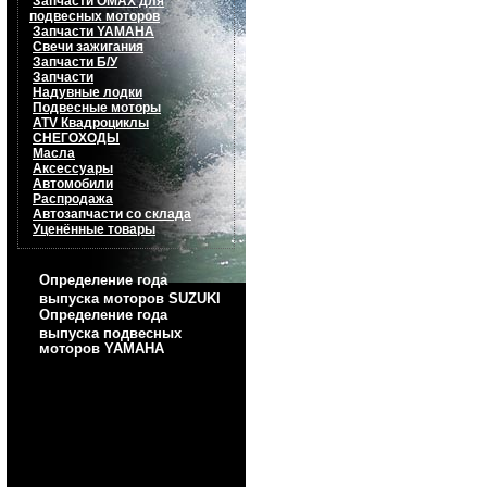
Запчасти OMAX для
подвесных моторов
Запчасти YAMAHA
Свечи зажигания
Запчасти Б/У
Запчасти
Надувные лодки
Подвесные моторы
ATV Квадроциклы
СНЕГОХОДЫ
Масла
Аксессуары
Автомобили
Распродажа
Автозапчасти со склада
Уценённые товары
Определение года
выпуска моторов SUZUKI
Определение года
выпуска подвесных
моторов YAMAHA