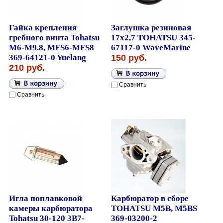
Гайка крепления
Заглушка резиновая
гребного винта Tohatsu
17x2,7 TOHATSU 345-
M6-M9.8, MFS6-MFS8
67117-0 WaveMarine
369-64121-0 Yuelang
150 руб.
210 руб.
Сравнить
Сравнить
Игла поплавковой
Карбюратор в сборе
камеры карбюратора
TOHATSU M5B, M5BS
Tohatsu 30-120 3B7-
369-03200-2