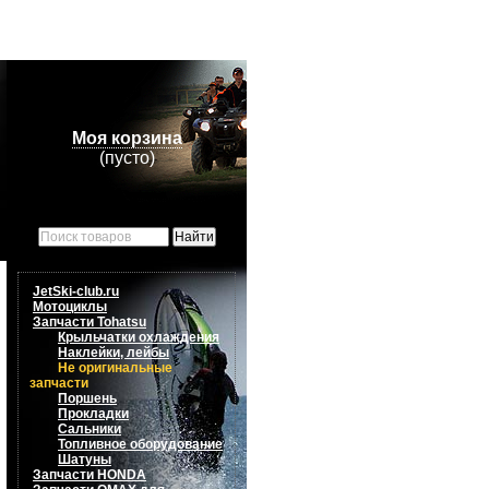
Моя корзина
(пусто)
JetSki-club.ru
Мотоциклы
Запчасти Tohatsu
Крыльчатки охлаждения
Наклейки, лейбы
Не оригинальные
запчасти
Поршень
Прокладки
Сальники
Топливное оборудование
Шатуны
Запчасти HONDA