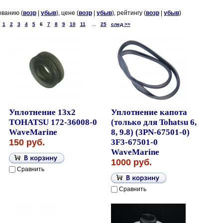
ованию (
возр
|
убыв
), цене (
возр
|
убыв
), рейтингу (
возр
|
убыв
)
1
2
3
4
5
6
7
8
9
10
11
...
25
след >>
Уплотнение 13x2
Уплотнение капота
TOHATSU 172-36008-0
(только для Tohatsu 6,
WaveMarine
8, 9.8) (3PN-67501-0)
150 руб.
3F3-67501-0
WaveMarine
1000 руб.
Сравнить
Сравнить