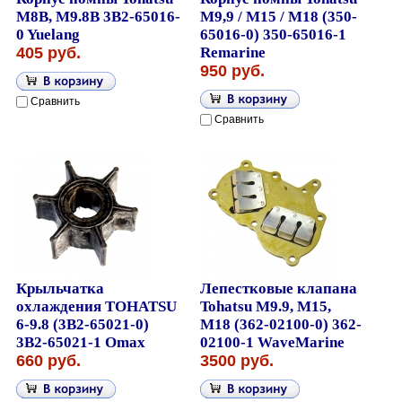
M8B, M9.8B 3B2-65016-
M9,9 / M15 / M18 (350-
0 Yuelang
65016-0) 350-65016-1
405 руб.
Remarine
950 руб.
Сравнить
Сравнить
Крыльчатка
Лепестковые клапана
охлаждения TOHATSU
Tohatsu M9.9, M15,
6-9.8 (3B2-65021-0)
M18 (362-02100-0) 362-
3B2-65021-1 Omax
02100-1 WaveMarine
660 руб.
3500 руб.