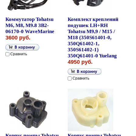
Коммутатор Tohatsu
Комплект креплений
M6, M8, M9.8 3B2-
подушек LH+RH
06170-0 WaveMarine
Tohatsu M9,9 / M15 /
3600 руб.
M18 (350S61401-0,
350Q61402-1,
350S61402-1)
Сравнить
350Q61401-0 Yuelang
4950 руб.
Сравнить
Корпус помпы Tohatsu
Корпус помпы Tohatsu