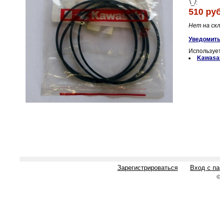
\_/:
510 руб
Нет на ск
Уведомить
Использует
Kawasak
Зарегистрироваться
Вход с п