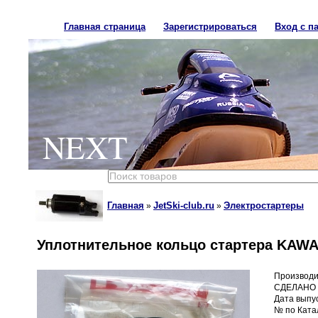
Главная страница
Зарегистрироваться
Вход с п
NEXT
Главная
JetSki-club.ru
Электростартеры
»
»
Уплотнительное кольцо стартера KAWA
Производи
СДЕЛАНО 
Дата выпус
№ по Ката