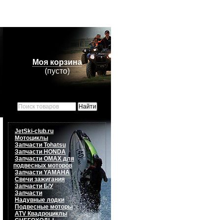
Моя корзина
(пусто)
JetSki-club.ru
Мотоциклы
Запчасти Tohatsu
Запчасти HONDA
Запчасти OMAX для
подвесных моторов
Запчасти YAMAHA
Свечи зажигания
Запчасти Б/У
Запчасти
Надувные лодки
Подвесные моторы
ATV Квадроциклы