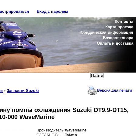
гистрироваться
Вход с паролем
Контакты
Карта проезда
Юридическая информация
Возврат товара
Оплата и доставка
ти
Запчасти Suzuki
Версия для печати
»
ину помпы охлаждения Suzuki DT9.9-DT15,
10-000 WaveMarine
Производитель:
WaveMarine
СДЕЛАНО В:
Taiwan