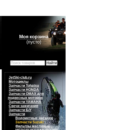
Моя корзина
(пусто)
JetSki-club.ru
Мотоциклы
Запчасти Tohatsu
Запчасти HONDA
Запчасти OMAX для
подвесных моторов
Запчасти YAMAHA
Свечи зажигания
Запчасти Б/У
Запчасти
Водометные насадки
Запчасти Suzuki
Фильтры масляные