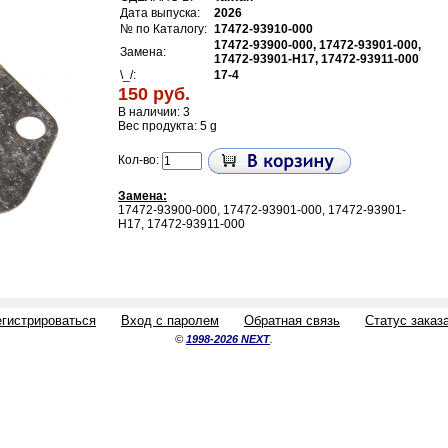
Дата выпуска:
2026
№ по Каталогу:
17472-93910-000
17472-93900-000, 17472-93901-000,
Замена:
17472-93901-H17, 17472-93911-000
\_/:
17-4
150 руб.
В наличии: 3
Вес продукта: 5 g
Кол-во:
Замена:
17472-93900-000,
17472-93901-000,
17472-93901-
H17,
17472-93911-000
егистрироваться
Вход с паролем
Обратная связь
Статус заказ
©
1998-2026 NEXT
.